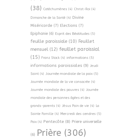
(38)
Catéchumènes
(4)
Christ-Roi
(4)
Divine
Dimanche de la Santé
(4)
Miséricorde
(7)
Elections
(7)
Epiphanie
(6)
Esprit des Béatitudes
(5)
Feuillet
feuille paroissiale
(10)
feuillet paroissial
mensuel
(12)
(15)
informations
(5)
Franz Stock
(4)
informations paroissiales
(9)
Jeudi
Journée mondiale de la paix
(5)
Saint
(4)
Journée mondiale de la vie consacrée
(4)
Journée mondiale des pauvres
(4)
Journée
mondiale des personnes âgées et des
grands-parents
(4)
Jésus Pain de vie
(4)
La
Mercredi des cendres
(5)
Sainte Famille
(4)
Pentecôte
(8)
Priere universelle
Paix
(4)
Prière
(306)
(6)