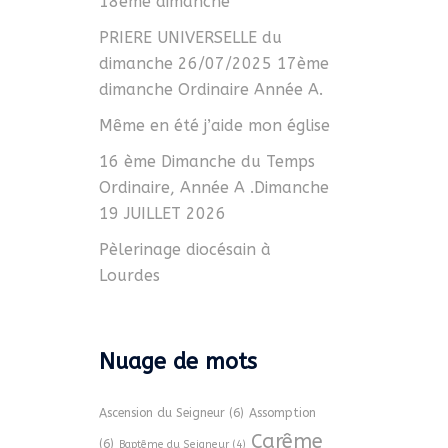
18ème dimanche
PRIERE UNIVERSELLE du
dimanche 26/07/2025 17ème
dimanche Ordinaire Année A.
Même en été j’aide mon église
16 ème Dimanche du Temps
Ordinaire, Année A .Dimanche
19 JUILLET 2026
Pèlerinage diocésain à
Lourdes
Nuage de mots
Ascension du Seigneur
(6)
Assomption
Carême
(6)
Baptême du Seigneur
(4)