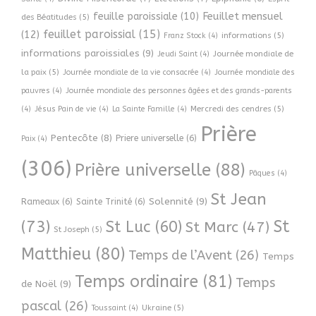
Feuillet mensuel
feuille paroissiale
(10)
des Béatitudes
(5)
feuillet paroissial
(15)
(12)
informations
(5)
Franz Stock
(4)
informations paroissiales
(9)
Journée mondiale de
Jeudi Saint
(4)
la paix
(5)
Journée mondiale de la vie consacrée
(4)
Journée mondiale des
pauvres
(4)
Journée mondiale des personnes âgées et des grands-parents
Mercredi des cendres
(5)
(4)
Jésus Pain de vie
(4)
La Sainte Famille
(4)
Prière
Pentecôte
(8)
Priere universelle
(6)
Paix
(4)
(306)
Prière universelle
(88)
Pâques
(4)
St Jean
Solennité
(9)
Rameaux
(6)
Sainte Trinité
(6)
(73)
St
St Luc
(60)
St Marc
(47)
St Joseph
(5)
Matthieu
(80)
Temps de l’Avent
(26)
Temps
Temps ordinaire
(81)
Temps
de Noël
(9)
pascal
(26)
Ukraine
(5)
Toussaint
(4)