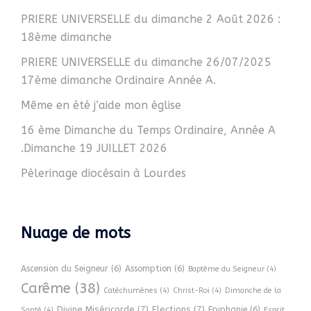
PRIERE UNIVERSELLE du dimanche 2 Août 2026 :
18ème dimanche
PRIERE UNIVERSELLE du dimanche 26/07/2025
17ème dimanche Ordinaire Année A.
Même en été j’aide mon église
16 ème Dimanche du Temps Ordinaire, Année A
.Dimanche 19 JUILLET 2026
Pèlerinage diocésain à Lourdes
Nuage de mots
Ascension du Seigneur
(6)
Assomption
(6)
Baptême du Seigneur
(4)
Carême
(38)
Catéchumènes
(4)
Christ-Roi
(4)
Dimanche de la
Divine Miséricorde
(7)
Elections
(7)
Epiphanie
(6)
Esprit
Santé
(4)