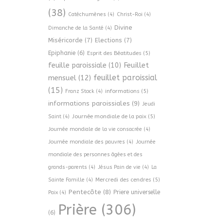
(38)
Catéchumènes
(4)
Christ-Roi
(4)
Divine
Dimanche de la Santé
(4)
Miséricorde
(7)
Elections
(7)
Epiphanie
(6)
Esprit des Béatitudes
(5)
Feuillet
feuille paroissiale
(10)
feuillet paroissial
mensuel
(12)
(15)
informations
(5)
Franz Stock
(4)
informations paroissiales
(9)
Jeudi
Journée mondiale de la paix
(5)
Saint
(4)
Journée mondiale de la vie consacrée
(4)
Journée mondiale des pauvres
(4)
Journée
mondiale des personnes âgées et des
grands-parents
(4)
Jésus Pain de vie
(4)
La
Mercredi des cendres
(5)
Sainte Famille
(4)
Pentecôte
(8)
Priere universelle
Paix
(4)
Prière
(306)
(6)