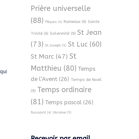
Prière universelle
(88)
Rameaux
(6)
Sainte
Pâques
(4)
St Jean
Solennité
(9)
Trinité
(6)
(73)
St Luc
(60)
St Joseph
(5)
St
St Marc
(47)
Matthieu
(80)
Temps
qui
de l’Avent
(26)
Temps de Noël
Temps ordinaire
(9)
(81)
Temps pascal
(26)
Ukraine
(5)
Toussaint
(4)
Recevoir par email