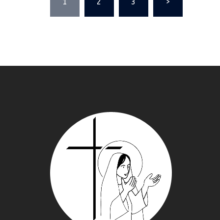
1
2
3
>
des
publications