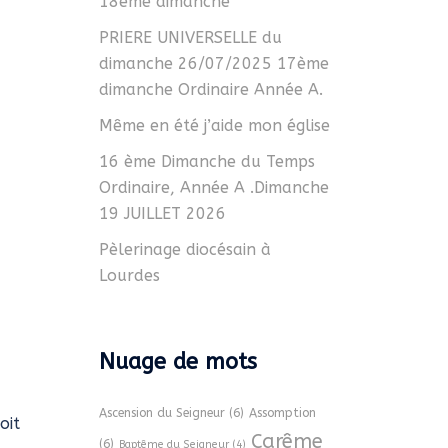
18ème dimanche
PRIERE UNIVERSELLE du
dimanche 26/07/2025 17ème
dimanche Ordinaire Année A.
Même en été j’aide mon église
16 ème Dimanche du Temps
Ordinaire, Année A .Dimanche
19 JUILLET 2026
Pèlerinage diocésain à
Lourdes
Nuage de mots
Ascension du Seigneur
(6)
Assomption
oit
Carême
(6)
Baptême du Seigneur
(4)