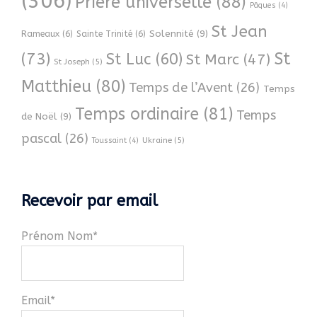
(306)
Prière universelle
(88)
Pâques
(4)
St Jean
Solennité
(9)
Rameaux
(6)
Sainte Trinité
(6)
(73)
St
St Luc
(60)
St Marc
(47)
St Joseph
(5)
Matthieu
(80)
Temps de l’Avent
(26)
Temps
Temps ordinaire
(81)
Temps
de Noël
(9)
pascal
(26)
Ukraine
(5)
Toussaint
(4)
Recevoir par email
Prénom Nom*
Email*