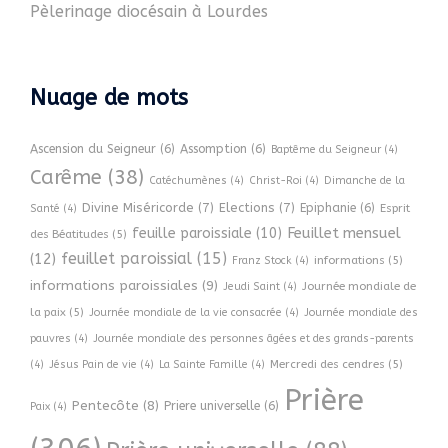
Pèlerinage diocésain à Lourdes
Nuage de mots
Ascension du Seigneur
(6)
Assomption
(6)
Baptême du Seigneur
(4)
Carême
(38)
Catéchumènes
(4)
Christ-Roi
(4)
Dimanche de la
Divine Miséricorde
(7)
Elections
(7)
Epiphanie
(6)
Esprit
Santé
(4)
Feuillet mensuel
feuille paroissiale
(10)
des Béatitudes
(5)
feuillet paroissial
(15)
(12)
informations
(5)
Franz Stock
(4)
informations paroissiales
(9)
Journée mondiale de
Jeudi Saint
(4)
la paix
(5)
Journée mondiale de la vie consacrée
(4)
Journée mondiale des
pauvres
(4)
Journée mondiale des personnes âgées et des grands-parents
Mercredi des cendres
(5)
(4)
Jésus Pain de vie
(4)
La Sainte Famille
(4)
Prière
Pentecôte
(8)
Priere universelle
(6)
Paix
(4)