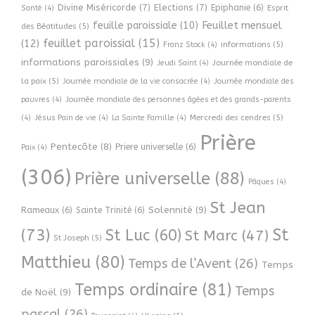
Divine Miséricorde
(7)
Elections
(7)
Epiphanie
(6)
Esprit
Santé
(4)
Feuillet mensuel
feuille paroissiale
(10)
des Béatitudes
(5)
feuillet paroissial
(15)
(12)
informations
(5)
Franz Stock
(4)
informations paroissiales
(9)
Journée mondiale de
Jeudi Saint
(4)
la paix
(5)
Journée mondiale de la vie consacrée
(4)
Journée mondiale des
pauvres
(4)
Journée mondiale des personnes âgées et des grands-parents
Mercredi des cendres
(5)
(4)
Jésus Pain de vie
(4)
La Sainte Famille
(4)
Prière
Pentecôte
(8)
Priere universelle
(6)
Paix
(4)
(306)
Prière universelle
(88)
Pâques
(4)
St Jean
Solennité
(9)
Rameaux
(6)
Sainte Trinité
(6)
(73)
St
St Luc
(60)
St Marc
(47)
St Joseph
(5)
Matthieu
(80)
Temps de l’Avent
(26)
Temps
Temps ordinaire
(81)
Temps
de Noël
(9)
pascal
(26)