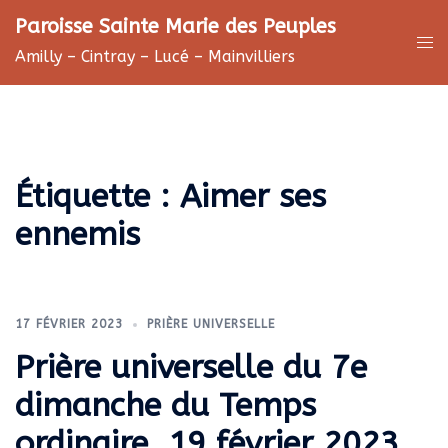
Aller
Paroisse Sainte Marie des Peuples
au
Ouv
Amilly – Cintray – Lucé – Mainvilliers
contenu
le
me
Étiquette :
Aimer ses
ennemis
17 FÉVRIER 2023
PRIÈRE UNIVERSELLE
Prière universelle du 7e
dimanche du Temps
ordinaire, 19 février 2023