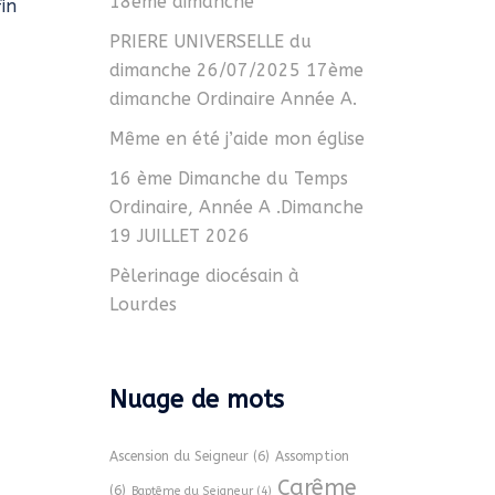
18ème dimanche
fin
PRIERE UNIVERSELLE du
dimanche 26/07/2025 17ème
dimanche Ordinaire Année A.
Même en été j’aide mon église
16 ème Dimanche du Temps
Ordinaire, Année A .Dimanche
19 JUILLET 2026
Pèlerinage diocésain à
Lourdes
Nuage de mots
Ascension du Seigneur
(6)
Assomption
Carême
(6)
Baptême du Seigneur
(4)