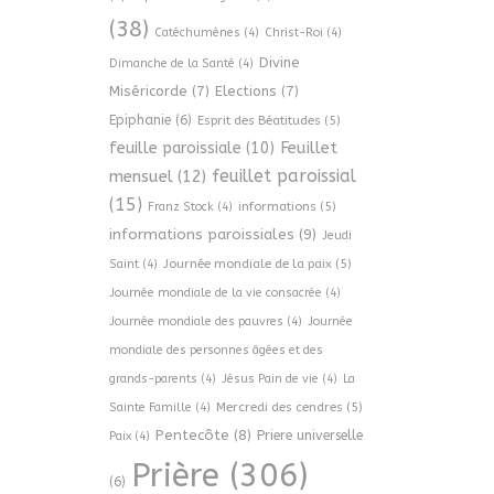
(38)
Catéchumènes
(4)
Christ-Roi
(4)
Divine
Dimanche de la Santé
(4)
Miséricorde
(7)
Elections
(7)
Epiphanie
(6)
Esprit des Béatitudes
(5)
Feuillet
feuille paroissiale
(10)
feuillet paroissial
mensuel
(12)
(15)
informations
(5)
Franz Stock
(4)
informations paroissiales
(9)
Jeudi
Journée mondiale de la paix
(5)
Saint
(4)
Journée mondiale de la vie consacrée
(4)
Journée mondiale des pauvres
(4)
Journée
mondiale des personnes âgées et des
grands-parents
(4)
Jésus Pain de vie
(4)
La
Mercredi des cendres
(5)
Sainte Famille
(4)
Pentecôte
(8)
Priere universelle
Paix
(4)
Prière
(306)
(6)