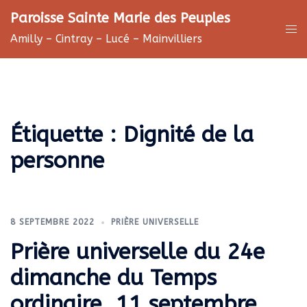
Aller
Paroisse Sainte Marie des Peuples
au
Ouv
Amilly – Cintray – Lucé – Mainvilliers
contenu
le
me
Étiquette :
Dignité de la
personne
8 SEPTEMBRE 2022
PRIÈRE UNIVERSELLE
Prière universelle du 24e
dimanche du Temps
ordinaire, 11 septembre