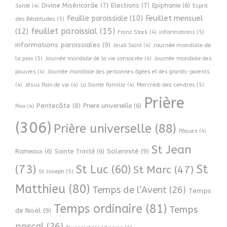
Divine Miséricorde
(7)
Elections
(7)
Epiphanie
(6)
Esprit
Santé
(4)
Feuillet mensuel
feuille paroissiale
(10)
des Béatitudes
(5)
feuillet paroissial
(15)
(12)
informations
(5)
Franz Stock
(4)
informations paroissiales
(9)
Journée mondiale de
Jeudi Saint
(4)
la paix
(5)
Journée mondiale de la vie consacrée
(4)
Journée mondiale des
pauvres
(4)
Journée mondiale des personnes âgées et des grands-parents
Mercredi des cendres
(5)
(4)
Jésus Pain de vie
(4)
La Sainte Famille
(4)
Prière
Pentecôte
(8)
Priere universelle
(6)
Paix
(4)
(306)
Prière universelle
(88)
Pâques
(4)
St Jean
Solennité
(9)
Rameaux
(6)
Sainte Trinité
(6)
(73)
St
St Luc
(60)
St Marc
(47)
St Joseph
(5)
Matthieu
(80)
Temps de l’Avent
(26)
Temps
Temps ordinaire
(81)
Temps
de Noël
(9)
pascal
(26)