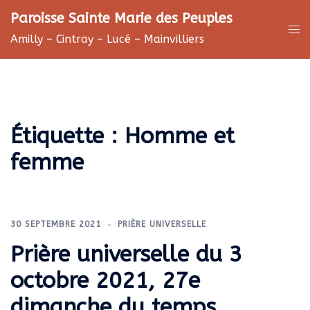
Aller
Paroisse Sainte Marie des Peuples
au
Ouv
Amilly – Cintray – Lucé – Mainvilliers
contenu
le
me
Étiquette :
Homme et
femme
30 SEPTEMBRE 2021
PRIÈRE UNIVERSELLE
Prière universelle du 3
octobre 2021, 27e
dimanche du temps