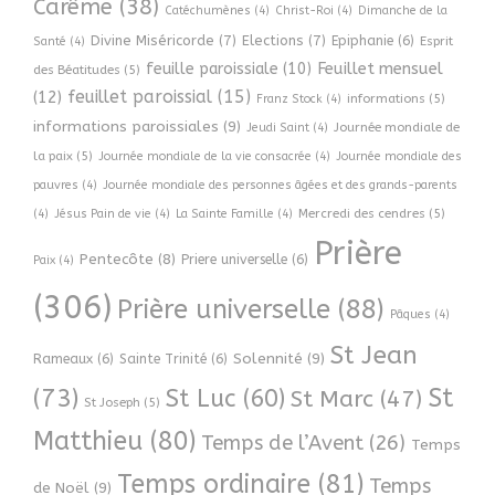
Carême
(38)
Catéchumènes
(4)
Christ-Roi
(4)
Dimanche de la
Divine Miséricorde
(7)
Elections
(7)
Epiphanie
(6)
Esprit
Santé
(4)
Feuillet mensuel
feuille paroissiale
(10)
des Béatitudes
(5)
feuillet paroissial
(15)
(12)
informations
(5)
Franz Stock
(4)
informations paroissiales
(9)
Journée mondiale de
Jeudi Saint
(4)
la paix
(5)
Journée mondiale de la vie consacrée
(4)
Journée mondiale des
pauvres
(4)
Journée mondiale des personnes âgées et des grands-parents
Mercredi des cendres
(5)
(4)
Jésus Pain de vie
(4)
La Sainte Famille
(4)
Prière
Pentecôte
(8)
Priere universelle
(6)
Paix
(4)
(306)
Prière universelle
(88)
Pâques
(4)
St Jean
Solennité
(9)
Rameaux
(6)
Sainte Trinité
(6)
(73)
St
St Luc
(60)
St Marc
(47)
St Joseph
(5)
Matthieu
(80)
Temps de l’Avent
(26)
Temps
Temps ordinaire
(81)
Temps
de Noël
(9)