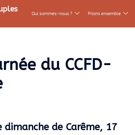
uples
Qui sommes-nous ?
Prions ensemble
urnée du CCFD-
e
5e dimanche de Carême, 17