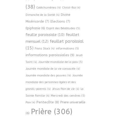
(38)
Catéchumènes
(4)
Christ-Roi
(4)
Divine
Dimanche de la Santé
(4)
Miséricorde
(7)
Elections
(7)
Epiphanie
(6)
Esprit des Béatitudes
(5)
Feuillet
feuille paroissiale
(10)
feuillet paroissial
mensuel
(12)
(15)
informations
(5)
Franz Stock
(4)
informations paroissiales
(9)
Jeudi
Journée mondiale de la paix
(5)
Saint
(4)
Journée mondiale de la vie consacrée
(4)
Journée mondiale des pauvres
(4)
Journée
mondiale des personnes âgées et des
grands-parents
(4)
Jésus Pain de vie
(4)
La
Mercredi des cendres
(5)
Sainte Famille
(4)
Pentecôte
(8)
Priere universelle
Paix
(4)
Prière
(306)
(6)