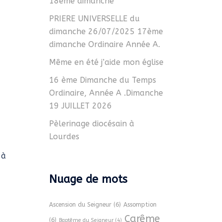
18ème dimanche
PRIERE UNIVERSELLE du
dimanche 26/07/2025 17ème
dimanche Ordinaire Année A.
Même en été j’aide mon église
16 ème Dimanche du Temps
Ordinaire, Année A .Dimanche
19 JUILLET 2026
Pèlerinage diocésain à
Lourdes
 à
Nuage de mots
Ascension du Seigneur
(6)
Assomption
Carême
(6)
Baptême du Seigneur
(4)