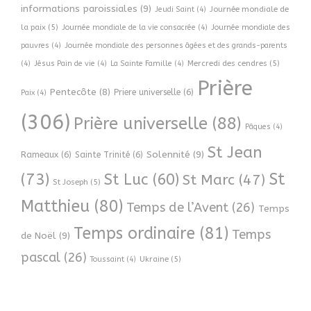
informations paroissiales
(9)
Journée mondiale de
Jeudi Saint
(4)
la paix
(5)
Journée mondiale de la vie consacrée
(4)
Journée mondiale des
pauvres
(4)
Journée mondiale des personnes âgées et des grands-parents
Mercredi des cendres
(5)
(4)
Jésus Pain de vie
(4)
La Sainte Famille
(4)
Prière
Pentecôte
(8)
Priere universelle
(6)
Paix
(4)
(306)
Prière universelle
(88)
Pâques
(4)
St Jean
Solennité
(9)
Rameaux
(6)
Sainte Trinité
(6)
(73)
St
St Luc
(60)
St Marc
(47)
St Joseph
(5)
Matthieu
(80)
Temps de l’Avent
(26)
Temps
Temps ordinaire
(81)
Temps
de Noël
(9)
pascal
(26)
Ukraine
(5)
Toussaint
(4)