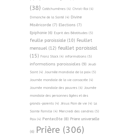
(38)
Catéchumènes
(4)
Christ-Roi
(4)
Divine
Dimanche de la Santé
(4)
Miséricorde
(7)
Elections
(7)
Epiphanie
(6)
Esprit des Béatitudes
(5)
Feuillet
feuille paroissiale
(10)
feuillet paroissial
mensuel
(12)
(15)
informations
(5)
Franz Stock
(4)
informations paroissiales
(9)
Jeudi
Journée mondiale de la paix
(5)
Saint
(4)
Journée mondiale de la vie consacrée
(4)
Journée mondiale des pauvres
(4)
Journée
mondiale des personnes âgées et des
grands-parents
(4)
Jésus Pain de vie
(4)
La
Mercredi des cendres
(5)
Sainte Famille
(4)
Pentecôte
(8)
Priere universelle
Paix
(4)
Prière
(306)
(6)