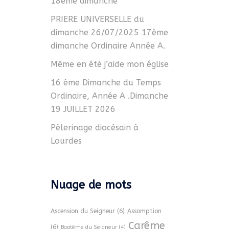
18ème dimanche
PRIERE UNIVERSELLE du
dimanche 26/07/2025 17ème
dimanche Ordinaire Année A.
Même en été j’aide mon église
16 ème Dimanche du Temps
Ordinaire, Année A .Dimanche
19 JUILLET 2026
Pèlerinage diocésain à
Lourdes
Nuage de mots
Ascension du Seigneur
(6)
Assomption
Carême
(6)
Baptême du Seigneur
(4)