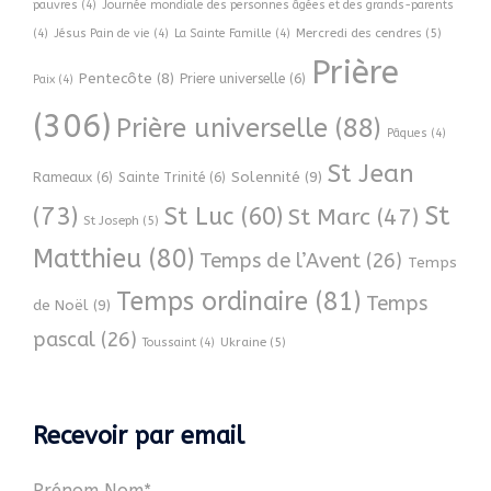
pauvres
(4)
Journée mondiale des personnes âgées et des grands-parents
Mercredi des cendres
(5)
(4)
Jésus Pain de vie
(4)
La Sainte Famille
(4)
Prière
Pentecôte
(8)
Priere universelle
(6)
Paix
(4)
(306)
Prière universelle
(88)
Pâques
(4)
St Jean
Solennité
(9)
Rameaux
(6)
Sainte Trinité
(6)
(73)
St
St Luc
(60)
St Marc
(47)
St Joseph
(5)
Matthieu
(80)
Temps de l’Avent
(26)
Temps
Temps ordinaire
(81)
Temps
de Noël
(9)
pascal
(26)
Ukraine
(5)
Toussaint
(4)
Recevoir par email
Prénom Nom*