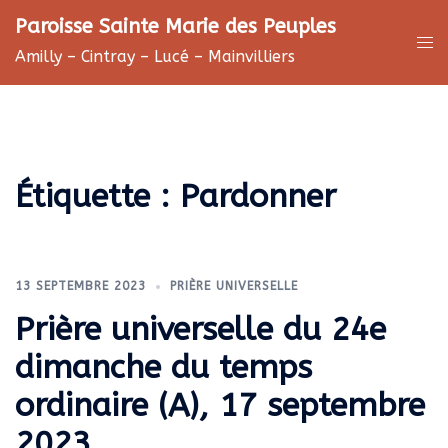
Aller
Paroisse Sainte Marie des Peuples
au
Ouv
Amilly – Cintray – Lucé – Mainvilliers
contenu
le
me
Étiquette :
Pardonner
13 SEPTEMBRE 2023
PRIÈRE UNIVERSELLE
Prière universelle du 24e
dimanche du temps
ordinaire (A), 17 septembre
2023