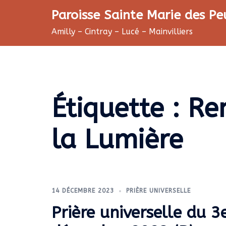
Aller
Paroisse Sainte Marie des Pe
au
Amilly – Cintray – Lucé – Mainvilliers
contenu
Étiquette :
Re
la Lumière
14 DÉCEMBRE 2023
PRIÈRE UNIVERSELLE
Prière universelle du 3