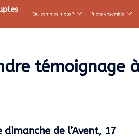
uples
Qui sommes-nous ?
Prions ensemble
ndre témoignage 
e dimanche de l’Avent, 17