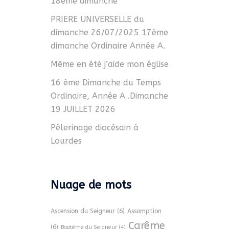
18ème dimanche
PRIERE UNIVERSELLE du
dimanche 26/07/2025 17ème
dimanche Ordinaire Année A.
Même en été j’aide mon église
16 ème Dimanche du Temps
Ordinaire, Année A .Dimanche
19 JUILLET 2026
Pèlerinage diocésain à
Lourdes
Nuage de mots
Ascension du Seigneur
(6)
Assomption
Carême
(6)
Baptême du Seigneur
(4)