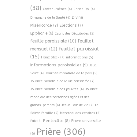
(38)
Catéchumènes
(4)
Christ-Roi
(4)
Divine
Dimanche de la Santé
(4)
Miséricorde
(7)
Elections
(7)
Epiphanie
(6)
Esprit des Béatitudes
(5)
Feuillet
feuille paroissiale
(10)
feuillet paroissial
mensuel
(12)
(15)
informations
(5)
Franz Stock
(4)
informations paroissiales
(9)
Jeudi
Journée mondiale de la paix
(5)
Saint
(4)
Journée mondiale de la vie consacrée
(4)
Journée mondiale des pauvres
(4)
Journée
mondiale des personnes âgées et des
grands-parents
(4)
Jésus Pain de vie
(4)
La
Mercredi des cendres
(5)
Sainte Famille
(4)
Pentecôte
(8)
Priere universelle
Paix
(4)
Prière
(306)
(6)