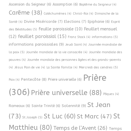
Ascension du Seigneur
(6)
Assomption
(6)
Baptême du Seigneur
(4)
Carême
(38)
Catéchumènes
(4)
Christ-Roi
(4)
Dimanche de la
Divine Miséricorde
(7)
Elections
(7)
Epiphanie
(6)
Esprit
Santé
(4)
Feuillet mensuel
feuille paroissiale
(10)
des Béatitudes
(5)
feuillet paroissial
(15)
(12)
informations
(5)
Franz Stock
(4)
informations paroissiales
(9)
Journée mondiale de
Jeudi Saint
(4)
la paix
(5)
Journée mondiale de la vie consacrée
(4)
Journée mondiale des
pauvres
(4)
Journée mondiale des personnes âgées et des grands-parents
Mercredi des cendres
(5)
(4)
Jésus Pain de vie
(4)
La Sainte Famille
(4)
Prière
Pentecôte
(8)
Priere universelle
(6)
Paix
(4)
(306)
Prière universelle
(88)
Pâques
(4)
St Jean
Solennité
(9)
Rameaux
(6)
Sainte Trinité
(6)
(73)
St
St Luc
(60)
St Marc
(47)
St Joseph
(5)
Matthieu
(80)
Temps de l’Avent
(26)
Temps