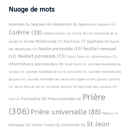
Nuage de mots
Ascension du Seigneur
(6)
Assomption
(6)
Baptême du Seigneur
(4)
Carême
(38)
Catéchumènes
(4)
Christ-Roi
(4)
Dimanche de la
Divine Miséricorde
(7)
Elections
(7)
Epiphanie
(6)
Esprit
Santé
(4)
Feuillet mensuel
feuille paroissiale
(10)
des Béatitudes
(5)
feuillet paroissial
(15)
(12)
informations
(5)
Franz Stock
(4)
informations paroissiales
(9)
Journée mondiale de
Jeudi Saint
(4)
la paix
(5)
Journée mondiale de la vie consacrée
(4)
Journée mondiale des
pauvres
(4)
Journée mondiale des personnes âgées et des grands-parents
Mercredi des cendres
(5)
(4)
Jésus Pain de vie
(4)
La Sainte Famille
(4)
Prière
Pentecôte
(8)
Priere universelle
(6)
Paix
(4)
(306)
Prière universelle
(88)
Pâques
(4)
St Jean
Solennité
(9)
Rameaux
(6)
Sainte Trinité
(6)