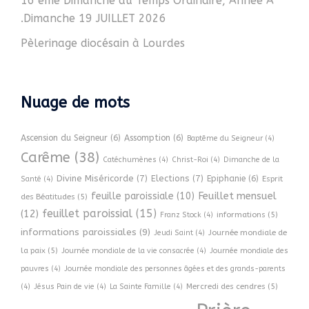
16 ème Dimanche du Temps Ordinaire, Année A
.Dimanche 19 JUILLET 2026
Pèlerinage diocésain à Lourdes
Nuage de mots
Ascension du Seigneur
(6)
Assomption
(6)
Baptême du Seigneur
(4)
Carême
(38)
Catéchumènes
(4)
Christ-Roi
(4)
Dimanche de la
Divine Miséricorde
(7)
Elections
(7)
Epiphanie
(6)
Esprit
Santé
(4)
Feuillet mensuel
feuille paroissiale
(10)
des Béatitudes
(5)
feuillet paroissial
(15)
(12)
informations
(5)
Franz Stock
(4)
informations paroissiales
(9)
Journée mondiale de
Jeudi Saint
(4)
la paix
(5)
Journée mondiale de la vie consacrée
(4)
Journée mondiale des
pauvres
(4)
Journée mondiale des personnes âgées et des grands-parents
Mercredi des cendres
(5)
(4)
Jésus Pain de vie
(4)
La Sainte Famille
(4)