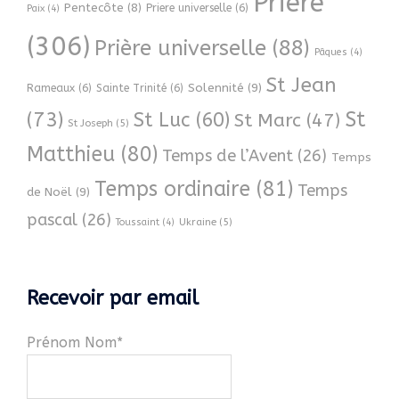
Prière
Pentecôte
(8)
Priere universelle
(6)
Paix
(4)
(306)
Prière universelle
(88)
Pâques
(4)
St Jean
Solennité
(9)
Rameaux
(6)
Sainte Trinité
(6)
(73)
St
St Luc
(60)
St Marc
(47)
St Joseph
(5)
Matthieu
(80)
Temps de l’Avent
(26)
Temps
Temps ordinaire
(81)
Temps
de Noël
(9)
pascal
(26)
Ukraine
(5)
Toussaint
(4)
Recevoir par email
Prénom Nom*