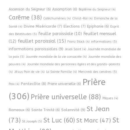
Ascension du Seigneur
(6)
Assomption
(6)
Baptême du Seigneur
(4)
Carême
(38)
Catéchumènes
(4)
Christ-Roi
(4)
Dimanche de la
Divine Miséricorde
(7)
Elections
(7)
Epiphanie
(6)
Esprit
Santé
(4)
Feuillet mensuel
feuille paroissiale
(10)
des Béatitudes
(5)
feuillet paroissial
(15)
(12)
informations
(5)
Franz Stock
(4)
informations paroissiales
(9)
Journée mondiale de
Jeudi Saint
(4)
la paix
(5)
Journée mondiale de la vie consacrée
(4)
Journée mondiale des
pauvres
(4)
Journée mondiale des personnes âgées et des grands-parents
Mercredi des cendres
(5)
(4)
Jésus Pain de vie
(4)
La Sainte Famille
(4)
Prière
Pentecôte
(8)
Priere universelle
(6)
Paix
(4)
(306)
Prière universelle
(88)
Pâques
(4)
St Jean
Solennité
(9)
Rameaux
(6)
Sainte Trinité
(6)
(73)
St
St Luc
(60)
St Marc
(47)
St Joseph
(5)