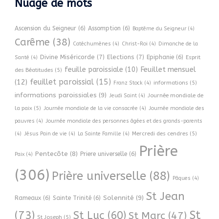
Nuage de mots
Ascension du Seigneur
(6)
Assomption
(6)
Baptême du Seigneur
(4)
Carême
(38)
Catéchumènes
(4)
Christ-Roi
(4)
Dimanche de la
Divine Miséricorde
(7)
Elections
(7)
Epiphanie
(6)
Esprit
Santé
(4)
Feuillet mensuel
feuille paroissiale
(10)
des Béatitudes
(5)
feuillet paroissial
(15)
(12)
informations
(5)
Franz Stock
(4)
informations paroissiales
(9)
Journée mondiale de
Jeudi Saint
(4)
la paix
(5)
Journée mondiale de la vie consacrée
(4)
Journée mondiale des
pauvres
(4)
Journée mondiale des personnes âgées et des grands-parents
Mercredi des cendres
(5)
(4)
Jésus Pain de vie
(4)
La Sainte Famille
(4)
Prière
Pentecôte
(8)
Priere universelle
(6)
Paix
(4)
(306)
Prière universelle
(88)
Pâques
(4)
St Jean
Solennité
(9)
Rameaux
(6)
Sainte Trinité
(6)
(73)
St
St Luc
(60)
St Marc
(47)
St Joseph
(5)