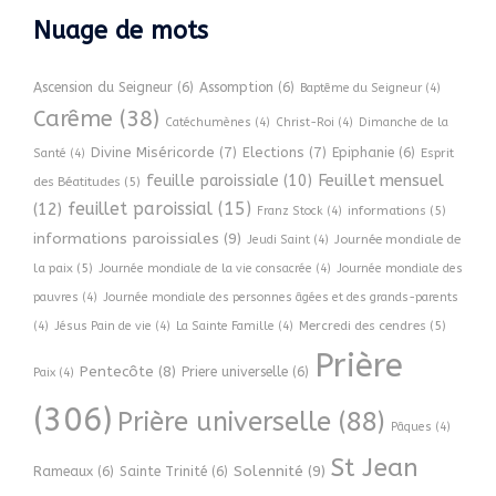
Nuage de mots
Ascension du Seigneur
(6)
Assomption
(6)
Baptême du Seigneur
(4)
Carême
(38)
Catéchumènes
(4)
Christ-Roi
(4)
Dimanche de la
Divine Miséricorde
(7)
Elections
(7)
Epiphanie
(6)
Esprit
Santé
(4)
Feuillet mensuel
feuille paroissiale
(10)
des Béatitudes
(5)
feuillet paroissial
(15)
(12)
informations
(5)
Franz Stock
(4)
informations paroissiales
(9)
Journée mondiale de
Jeudi Saint
(4)
la paix
(5)
Journée mondiale de la vie consacrée
(4)
Journée mondiale des
pauvres
(4)
Journée mondiale des personnes âgées et des grands-parents
Mercredi des cendres
(5)
(4)
Jésus Pain de vie
(4)
La Sainte Famille
(4)
Prière
Pentecôte
(8)
Priere universelle
(6)
Paix
(4)
(306)
Prière universelle
(88)
Pâques
(4)
St Jean
Solennité
(9)
Rameaux
(6)
Sainte Trinité
(6)