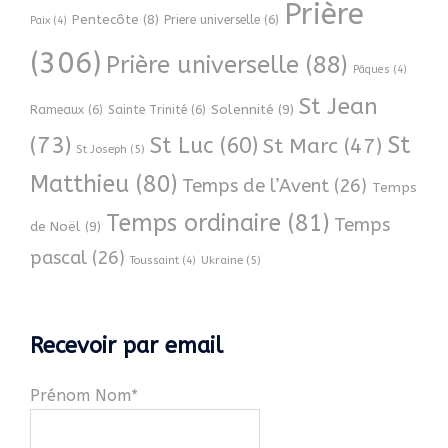
Prière
Pentecôte
(8)
Priere universelle
(6)
Paix
(4)
(306)
Prière universelle
(88)
Pâques
(4)
St Jean
Solennité
(9)
Rameaux
(6)
Sainte Trinité
(6)
(73)
St
St Luc
(60)
St Marc
(47)
St Joseph
(5)
Matthieu
(80)
Temps de l’Avent
(26)
Temps
Temps ordinaire
(81)
Temps
de Noël
(9)
pascal
(26)
Ukraine
(5)
Toussaint
(4)
Recevoir par email
Prénom Nom*