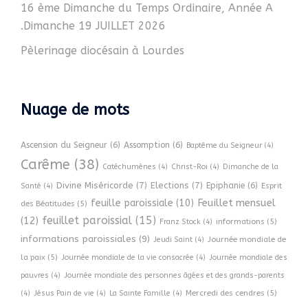
16 ème Dimanche du Temps Ordinaire, Année A
.Dimanche 19 JUILLET 2026
Pèlerinage diocésain à Lourdes
Nuage de mots
Ascension du Seigneur
(6)
Assomption
(6)
Baptême du Seigneur
(4)
Carême
(38)
Catéchumènes
(4)
Christ-Roi
(4)
Dimanche de la
Divine Miséricorde
(7)
Elections
(7)
Epiphanie
(6)
Esprit
Santé
(4)
Feuillet mensuel
feuille paroissiale
(10)
des Béatitudes
(5)
feuillet paroissial
(15)
(12)
informations
(5)
Franz Stock
(4)
informations paroissiales
(9)
Journée mondiale de
Jeudi Saint
(4)
la paix
(5)
Journée mondiale de la vie consacrée
(4)
Journée mondiale des
pauvres
(4)
Journée mondiale des personnes âgées et des grands-parents
Mercredi des cendres
(5)
(4)
Jésus Pain de vie
(4)
La Sainte Famille
(4)