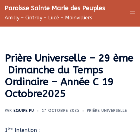
Aller
Paroisse Sainte Marie des Peuples
au
Ouv
Amilly – Cintray – Lucé – Mainvilliers
contenu
le
me
Prière Universelle – 29 ème
Dimanche du Temps
Ordinaire – Année C 19
Octobre2025
PAR
EQUIPE PU
17 OCTOBRE 2025
PRIÈRE UNIVERSELLE
ère
1
Intention :