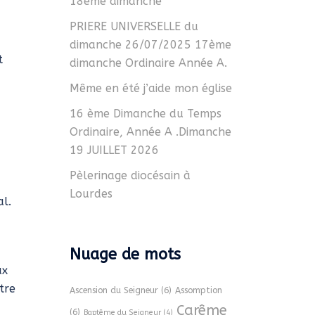
18ème dimanche
PRIERE UNIVERSELLE du
dimanche 26/07/2025 17ème
t
dimanche Ordinaire Année A.
Même en été j’aide mon église
16 ème Dimanche du Temps
Ordinaire, Année A .Dimanche
19 JUILLET 2026
Pèlerinage diocésain à
Lourdes
al.
Nuage de mots
ux
tre
Ascension du Seigneur
(6)
Assomption
Carême
(6)
Baptême du Seigneur
(4)