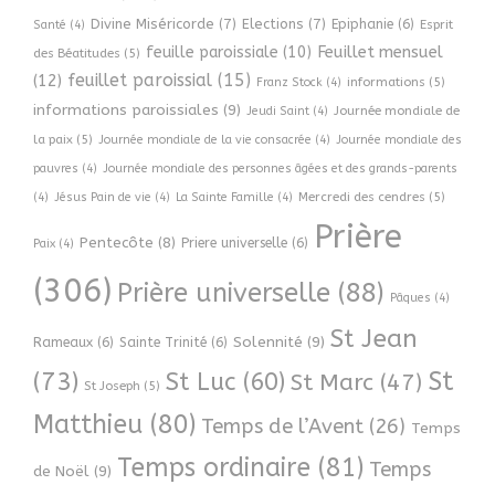
Divine Miséricorde
(7)
Elections
(7)
Epiphanie
(6)
Esprit
Santé
(4)
Feuillet mensuel
feuille paroissiale
(10)
des Béatitudes
(5)
feuillet paroissial
(15)
(12)
informations
(5)
Franz Stock
(4)
informations paroissiales
(9)
Journée mondiale de
Jeudi Saint
(4)
la paix
(5)
Journée mondiale de la vie consacrée
(4)
Journée mondiale des
pauvres
(4)
Journée mondiale des personnes âgées et des grands-parents
Mercredi des cendres
(5)
(4)
Jésus Pain de vie
(4)
La Sainte Famille
(4)
Prière
Pentecôte
(8)
Priere universelle
(6)
Paix
(4)
(306)
Prière universelle
(88)
Pâques
(4)
St Jean
Solennité
(9)
Rameaux
(6)
Sainte Trinité
(6)
(73)
St
St Luc
(60)
St Marc
(47)
St Joseph
(5)
Matthieu
(80)
Temps de l’Avent
(26)
Temps
Temps ordinaire
(81)
Temps
de Noël
(9)