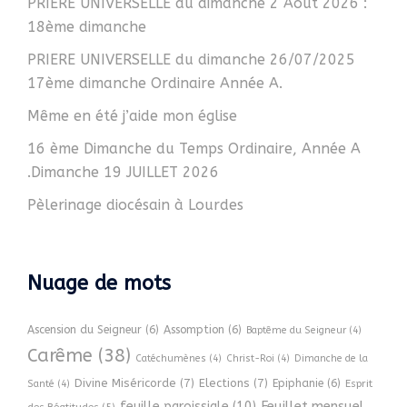
PRIERE UNIVERSELLE du dimanche 2 Août 2026 :
18ème dimanche
PRIERE UNIVERSELLE du dimanche 26/07/2025
17ème dimanche Ordinaire Année A.
Même en été j’aide mon église
16 ème Dimanche du Temps Ordinaire, Année A
.Dimanche 19 JUILLET 2026
Pèlerinage diocésain à Lourdes
Nuage de mots
Ascension du Seigneur
(6)
Assomption
(6)
Baptême du Seigneur
(4)
Carême
(38)
Catéchumènes
(4)
Christ-Roi
(4)
Dimanche de la
Divine Miséricorde
(7)
Elections
(7)
Epiphanie
(6)
Esprit
Santé
(4)
Feuillet mensuel
feuille paroissiale
(10)