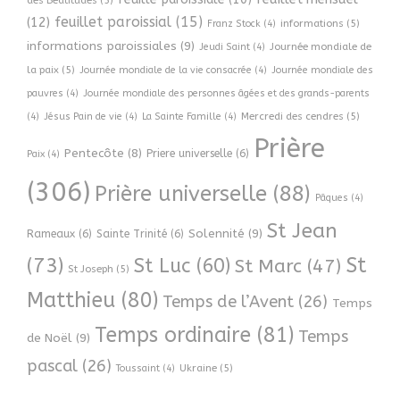
des Béatitudes
(5)
feuillet paroissial
(15)
(12)
informations
(5)
Franz Stock
(4)
informations paroissiales
(9)
Journée mondiale de
Jeudi Saint
(4)
la paix
(5)
Journée mondiale de la vie consacrée
(4)
Journée mondiale des
pauvres
(4)
Journée mondiale des personnes âgées et des grands-parents
Mercredi des cendres
(5)
(4)
Jésus Pain de vie
(4)
La Sainte Famille
(4)
Prière
Pentecôte
(8)
Priere universelle
(6)
Paix
(4)
(306)
Prière universelle
(88)
Pâques
(4)
St Jean
Solennité
(9)
Rameaux
(6)
Sainte Trinité
(6)
(73)
St
St Luc
(60)
St Marc
(47)
St Joseph
(5)
Matthieu
(80)
Temps de l’Avent
(26)
Temps
Temps ordinaire
(81)
Temps
de Noël
(9)
pascal
(26)
Ukraine
(5)
Toussaint
(4)