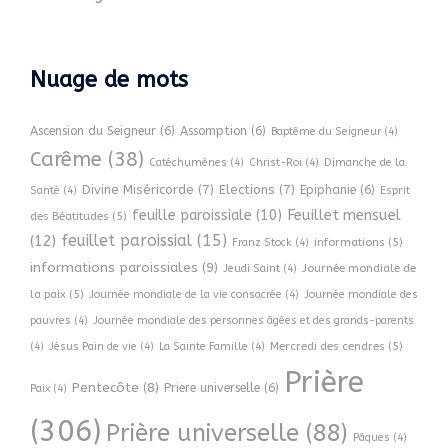
Nuage de mots
Ascension du Seigneur
(6)
Assomption
(6)
Baptême du Seigneur
(4)
Carême
(38)
Catéchumènes
(4)
Christ-Roi
(4)
Dimanche de la
Divine Miséricorde
(7)
Elections
(7)
Epiphanie
(6)
Esprit
Santé
(4)
Feuillet mensuel
feuille paroissiale
(10)
des Béatitudes
(5)
feuillet paroissial
(15)
(12)
informations
(5)
Franz Stock
(4)
informations paroissiales
(9)
Journée mondiale de
Jeudi Saint
(4)
la paix
(5)
Journée mondiale de la vie consacrée
(4)
Journée mondiale des
pauvres
(4)
Journée mondiale des personnes âgées et des grands-parents
Mercredi des cendres
(5)
(4)
Jésus Pain de vie
(4)
La Sainte Famille
(4)
Prière
Pentecôte
(8)
Priere universelle
(6)
Paix
(4)
(306)
Prière universelle
(88)
Pâques
(4)