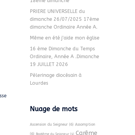
18ème dimanche
PRIERE UNIVERSELLE du
dimanche 26/07/2025 17ème
dimanche Ordinaire Année A.
Même en été j’aide mon église
16 ème Dimanche du Temps
Ordinaire, Année A .Dimanche
19 JUILLET 2026
Pèlerinage diocésain à
Lourdes
sse
Nuage de mots
Ascension du Seigneur
(6)
Assomption
Carême
(6)
Baptême du Seigneur
(4)