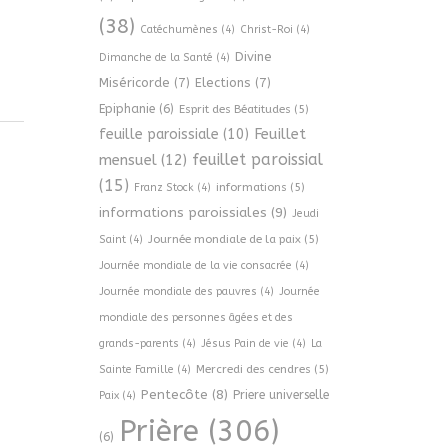
(38)
Catéchumènes
(4)
Christ-Roi
(4)
Divine
Dimanche de la Santé
(4)
Miséricorde
(7)
Elections
(7)
Epiphanie
(6)
Esprit des Béatitudes
(5)
Feuillet
feuille paroissiale
(10)
feuillet paroissial
mensuel
(12)
(15)
informations
(5)
Franz Stock
(4)
informations paroissiales
(9)
Jeudi
Journée mondiale de la paix
(5)
Saint
(4)
Journée mondiale de la vie consacrée
(4)
Journée mondiale des pauvres
(4)
Journée
mondiale des personnes âgées et des
grands-parents
(4)
Jésus Pain de vie
(4)
La
Mercredi des cendres
(5)
Sainte Famille
(4)
Pentecôte
(8)
Priere universelle
Paix
(4)
Prière
(306)
(6)