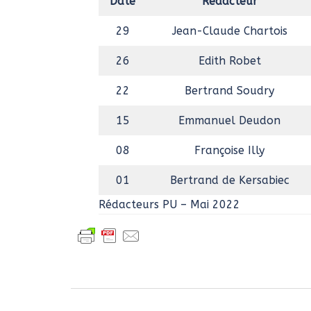
Date
Rédacteur
29
Jean-Claude Chartois
26
Edith Robet
22
Bertrand Soudry
15
Emmanuel Deudon
08
Françoise Illy
01
Bertrand de Kersabiec
Rédacteurs PU – Mai 2022
Navigation