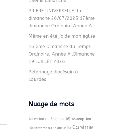
18ème dimanche
PRIERE UNIVERSELLE du
dimanche 26/07/2025 17ème
dimanche Ordinaire Année A.
Même en été j’aide mon église
16 ème Dimanche du Temps
Ordinaire, Année A .Dimanche
19 JUILLET 2026
Pèlerinage diocésain à
Lourdes
Nuage de mots
Ascension du Seigneur
(6)
Assomption
Carême
(6)
Baptême du Seigneur
(4)