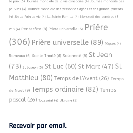
la paix
(5)
Journée mondiale de la vie consacrée
(4)
Journée mondiale des
pauvres
(4)
Journée mondiale des personnes âgées et des grands-parents
Mercredi des cendres
(5)
(4)
Jésus Pain de vie
(4)
La Sainte Famille
(4)
Prière
Pentecôte
(8)
Priere universelle
(6)
Paix
(4)
(306)
Prière universelle
(89)
Pâques
(4)
St Jean
Solennité
(9)
Rameaux
(6)
Sainte Trinité
(6)
(73)
St
St Luc
(60)
St Marc
(47)
St Joseph
(5)
Matthieu
(80)
Temps de l’Avent
(26)
Temps
Temps ordinaire
(82)
Temps
de Noël
(9)
pascal
(26)
Ukraine
(5)
Toussaint
(4)
Recevoir par email