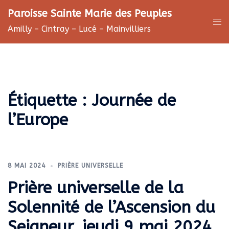
Aller
Paroisse Sainte Marie des Peuples
au
Ouv
Amilly – Cintray – Lucé – Mainvilliers
contenu
le
me
Étiquette :
Journée de
l’Europe
8 MAI 2024
PRIÈRE UNIVERSELLE
Prière universelle de la
Solennité de l’Ascension du
Seigneur, jeudi 9 mai 2024