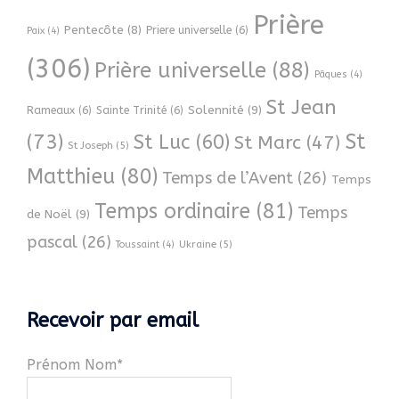
Prière
Pentecôte
(8)
Priere universelle
(6)
Paix
(4)
(306)
Prière universelle
(88)
Pâques
(4)
St Jean
Solennité
(9)
Rameaux
(6)
Sainte Trinité
(6)
(73)
St
St Luc
(60)
St Marc
(47)
St Joseph
(5)
Matthieu
(80)
Temps de l’Avent
(26)
Temps
Temps ordinaire
(81)
Temps
de Noël
(9)
pascal
(26)
Ukraine
(5)
Toussaint
(4)
Recevoir par email
Prénom Nom*