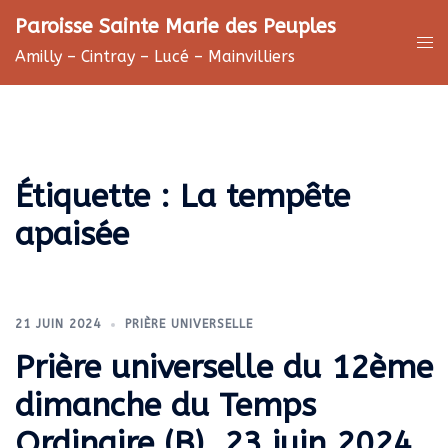
Aller
Paroisse Sainte Marie des Peuples
au
Ouv
Amilly – Cintray – Lucé – Mainvilliers
contenu
le
me
Étiquette :
La tempête
apaisée
21 JUIN 2024
PRIÈRE UNIVERSELLE
Prière universelle du 12ème
dimanche du Temps
Ordinaire (B), 23 juin 2024