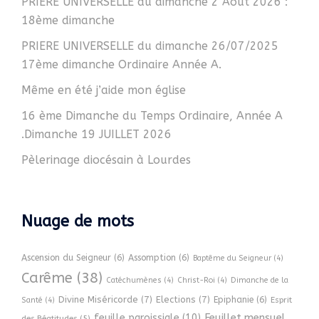
PRIERE UNIVERSELLE du dimanche 2 Août 2026 :
18ème dimanche
PRIERE UNIVERSELLE du dimanche 26/07/2025
17ème dimanche Ordinaire Année A.
Même en été j’aide mon église
16 ème Dimanche du Temps Ordinaire, Année A
.Dimanche 19 JUILLET 2026
Pèlerinage diocésain à Lourdes
Nuage de mots
Ascension du Seigneur
(6)
Assomption
(6)
Baptême du Seigneur
(4)
Carême
(38)
Catéchumènes
(4)
Christ-Roi
(4)
Dimanche de la
Divine Miséricorde
(7)
Elections
(7)
Epiphanie
(6)
Esprit
Santé
(4)
Feuillet mensuel
feuille paroissiale
(10)
des Béatitudes
(5)