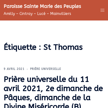
Aller
Paroisse Sainte Marie des Peuples
au
Ouv
Amilly – Cintray – Lucé – Mainvilliers
contenu
le
me
Étiquette :
St Thomas
9 AVRIL 2021
PRIÈRE UNIVERSELLE
Prière universelle du 11
avril 2021, 2e dimanche de
Pâques, dimanche de la
Divine Miséricorde (B)