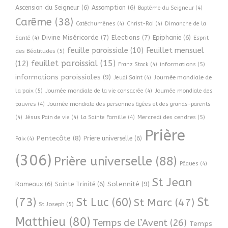
Ascension du Seigneur
(6)
Assomption
(6)
Baptême du Seigneur
(4)
Carême
(38)
Catéchumènes
(4)
Christ-Roi
(4)
Dimanche de la
Divine Miséricorde
(7)
Elections
(7)
Epiphanie
(6)
Esprit
Santé
(4)
Feuillet mensuel
feuille paroissiale
(10)
des Béatitudes
(5)
feuillet paroissial
(15)
(12)
informations
(5)
Franz Stock
(4)
informations paroissiales
(9)
Journée mondiale de
Jeudi Saint
(4)
la paix
(5)
Journée mondiale de la vie consacrée
(4)
Journée mondiale des
pauvres
(4)
Journée mondiale des personnes âgées et des grands-parents
Mercredi des cendres
(5)
(4)
Jésus Pain de vie
(4)
La Sainte Famille
(4)
Prière
Pentecôte
(8)
Priere universelle
(6)
Paix
(4)
(306)
Prière universelle
(88)
Pâques
(4)
St Jean
Solennité
(9)
Rameaux
(6)
Sainte Trinité
(6)
(73)
St
St Luc
(60)
St Marc
(47)
St Joseph
(5)
Matthieu
(80)
Temps de l’Avent
(26)
Temps