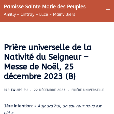
Aller
Paroisse Sainte Marie des Peuples
au
Ouv
Amilly – Cintray – Lucé – Mainvilliers
contenu
le
me
Prière universelle de la
Nativité du Seigneur –
Messe de Noël, 25
décembre 2023 (B)
PAR
EQUIPE PU
22 DÉCEMBRE 2023
PRIÈRE UNIVERSELLE
1ère intention:
« Aujourd’hui, un sauveur nous est
né! »