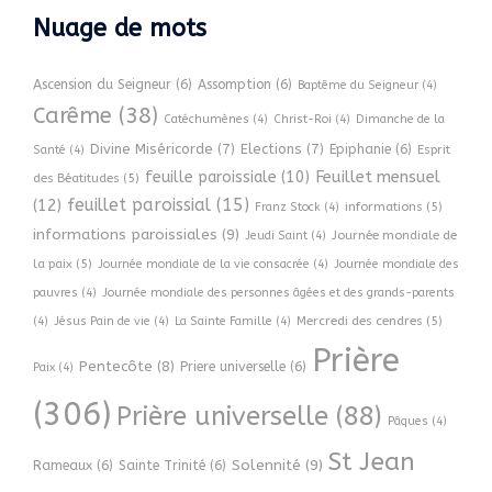
Nuage de mots
Ascension du Seigneur
(6)
Assomption
(6)
Baptême du Seigneur
(4)
Carême
(38)
Catéchumènes
(4)
Christ-Roi
(4)
Dimanche de la
Divine Miséricorde
(7)
Elections
(7)
Epiphanie
(6)
Esprit
Santé
(4)
Feuillet mensuel
feuille paroissiale
(10)
des Béatitudes
(5)
feuillet paroissial
(15)
(12)
informations
(5)
Franz Stock
(4)
informations paroissiales
(9)
Journée mondiale de
Jeudi Saint
(4)
la paix
(5)
Journée mondiale de la vie consacrée
(4)
Journée mondiale des
pauvres
(4)
Journée mondiale des personnes âgées et des grands-parents
Mercredi des cendres
(5)
(4)
Jésus Pain de vie
(4)
La Sainte Famille
(4)
Prière
Pentecôte
(8)
Priere universelle
(6)
Paix
(4)
(306)
Prière universelle
(88)
Pâques
(4)
St Jean
Solennité
(9)
Rameaux
(6)
Sainte Trinité
(6)