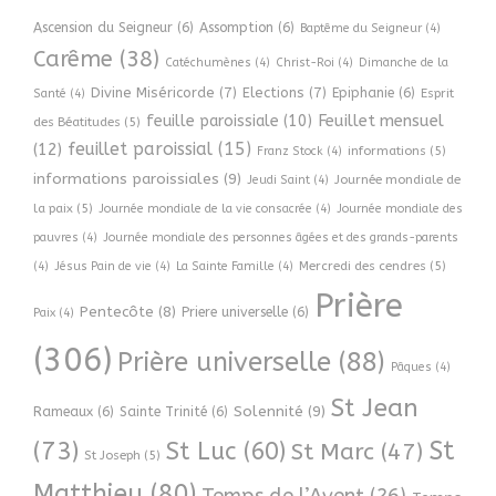
Ascension du Seigneur
(6)
Assomption
(6)
Baptême du Seigneur
(4)
Carême
(38)
Catéchumènes
(4)
Christ-Roi
(4)
Dimanche de la
Divine Miséricorde
(7)
Elections
(7)
Epiphanie
(6)
Esprit
Santé
(4)
Feuillet mensuel
feuille paroissiale
(10)
des Béatitudes
(5)
feuillet paroissial
(15)
(12)
informations
(5)
Franz Stock
(4)
informations paroissiales
(9)
Journée mondiale de
Jeudi Saint
(4)
la paix
(5)
Journée mondiale de la vie consacrée
(4)
Journée mondiale des
pauvres
(4)
Journée mondiale des personnes âgées et des grands-parents
Mercredi des cendres
(5)
(4)
Jésus Pain de vie
(4)
La Sainte Famille
(4)
Prière
Pentecôte
(8)
Priere universelle
(6)
Paix
(4)
(306)
Prière universelle
(88)
Pâques
(4)
St Jean
Solennité
(9)
Rameaux
(6)
Sainte Trinité
(6)
(73)
St
St Luc
(60)
St Marc
(47)
St Joseph
(5)
Matthieu
(80)