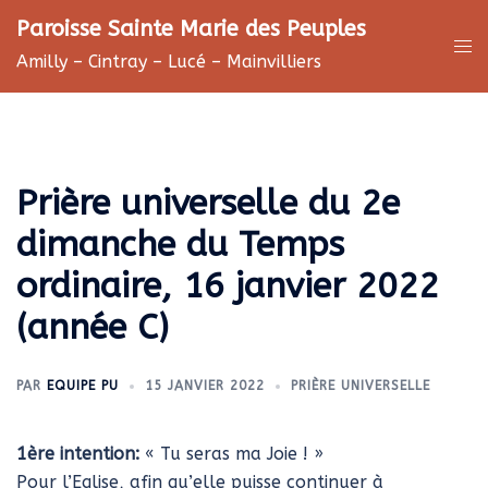
Aller
Paroisse Sainte Marie des Peuples
au
Ouv
Amilly – Cintray – Lucé – Mainvilliers
contenu
le
me
Prière universelle du 2e
dimanche du Temps
ordinaire, 16 janvier 2022
(année C)
PAR
EQUIPE PU
15 JANVIER 2022
PRIÈRE UNIVERSELLE
1ère intention:
« Tu seras ma Joie ! »
Pour l’Eglise, afin qu’elle puisse continuer à