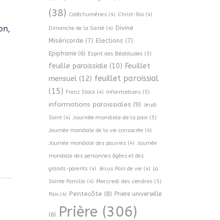
(38)
Catéchumènes
(4)
Christ-Roi
(4)
on,
Divine
Dimanche de la Santé
(4)
Miséricorde
(7)
Elections
(7)
Epiphanie
(6)
Esprit des Béatitudes
(5)
Feuillet
feuille paroissiale
(10)
feuillet paroissial
mensuel
(12)
(15)
informations
(5)
Franz Stock
(4)
informations paroissiales
(9)
Jeudi
Journée mondiale de la paix
(5)
Saint
(4)
Journée mondiale de la vie consacrée
(4)
Journée mondiale des pauvres
(4)
Journée
mondiale des personnes âgées et des
grands-parents
(4)
Jésus Pain de vie
(4)
La
Mercredi des cendres
(5)
Sainte Famille
(4)
Pentecôte
(8)
Priere universelle
Paix
(4)
Prière
(306)
(6)