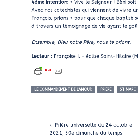
4ème intention:
« Vive le Seigneur ! Béni soi
Avec nos catéchistes qui viennent de vivre 
François, prions « pour que chaque baptisé so
à travers un témoignage de vie ayant le goût
Ensemble, Dieu notre Père, nous te prions.
Lecteur :
Françoise I. – église Saint-Hilaire (M
LE COMMANDEMENT DE L'AMOUR
PRIÈRE
ST MARC
Navigation
d’article
Prière universelle du 24 octobre
2021, 30e dimanche du temps