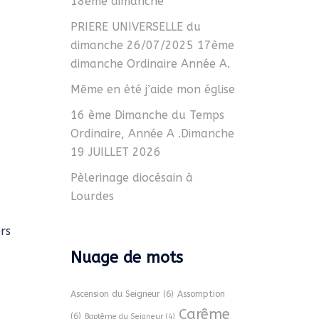
18ème dimanche
PRIERE UNIVERSELLE du
dimanche 26/07/2025 17ème
dimanche Ordinaire Année A.
Même en été j’aide mon église
16 ème Dimanche du Temps
Ordinaire, Année A .Dimanche
19 JUILLET 2026
Pèlerinage diocésain à
Lourdes
rs
Nuage de mots
Ascension du Seigneur
(6)
Assomption
Carême
(6)
Baptême du Seigneur
(4)