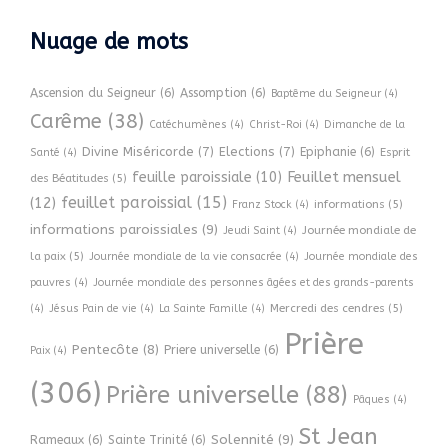
Nuage de mots
Ascension du Seigneur
(6)
Assomption
(6)
Baptême du Seigneur
(4)
Carême
(38)
Catéchumènes
(4)
Christ-Roi
(4)
Dimanche de la
Divine Miséricorde
(7)
Elections
(7)
Epiphanie
(6)
Esprit
Santé
(4)
Feuillet mensuel
feuille paroissiale
(10)
des Béatitudes
(5)
feuillet paroissial
(15)
(12)
informations
(5)
Franz Stock
(4)
informations paroissiales
(9)
Journée mondiale de
Jeudi Saint
(4)
la paix
(5)
Journée mondiale de la vie consacrée
(4)
Journée mondiale des
pauvres
(4)
Journée mondiale des personnes âgées et des grands-parents
Mercredi des cendres
(5)
(4)
Jésus Pain de vie
(4)
La Sainte Famille
(4)
Prière
Pentecôte
(8)
Priere universelle
(6)
Paix
(4)
(306)
Prière universelle
(88)
Pâques
(4)
St Jean
Solennité
(9)
Rameaux
(6)
Sainte Trinité
(6)