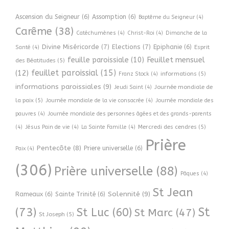
Ascension du Seigneur
(6)
Assomption
(6)
Baptême du Seigneur
(4)
Carême
(38)
Catéchumènes
(4)
Christ-Roi
(4)
Dimanche de la
Divine Miséricorde
(7)
Elections
(7)
Epiphanie
(6)
Esprit
Santé
(4)
Feuillet mensuel
feuille paroissiale
(10)
des Béatitudes
(5)
feuillet paroissial
(15)
(12)
informations
(5)
Franz Stock
(4)
informations paroissiales
(9)
Journée mondiale de
Jeudi Saint
(4)
la paix
(5)
Journée mondiale de la vie consacrée
(4)
Journée mondiale des
pauvres
(4)
Journée mondiale des personnes âgées et des grands-parents
Mercredi des cendres
(5)
(4)
Jésus Pain de vie
(4)
La Sainte Famille
(4)
Prière
Pentecôte
(8)
Priere universelle
(6)
Paix
(4)
(306)
Prière universelle
(88)
Pâques
(4)
St Jean
Solennité
(9)
Rameaux
(6)
Sainte Trinité
(6)
(73)
St
St Luc
(60)
St Marc
(47)
St Joseph
(5)