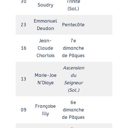
30
Trinité
Soudry
(Sol.)
Emmanuel
23
Pentecôte
Deudon
Jean-
7e
16
Claude
dimanche
Chartois
de Pâques
Ascension
Marie-Joe
du
13
N’Diaye
Seigneur
(Sol.)
6e
Françoise
09
dimanche
Illy
de Pâques