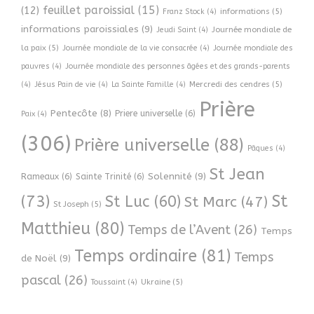
feuillet paroissial
(15)
(12)
informations
(5)
Franz Stock
(4)
informations paroissiales
(9)
Journée mondiale de
Jeudi Saint
(4)
la paix
(5)
Journée mondiale de la vie consacrée
(4)
Journée mondiale des
pauvres
(4)
Journée mondiale des personnes âgées et des grands-parents
Mercredi des cendres
(5)
(4)
Jésus Pain de vie
(4)
La Sainte Famille
(4)
Prière
Pentecôte
(8)
Priere universelle
(6)
Paix
(4)
(306)
Prière universelle
(88)
Pâques
(4)
St Jean
Solennité
(9)
Rameaux
(6)
Sainte Trinité
(6)
(73)
St
St Luc
(60)
St Marc
(47)
St Joseph
(5)
Matthieu
(80)
Temps de l’Avent
(26)
Temps
Temps ordinaire
(81)
Temps
de Noël
(9)
pascal
(26)
Ukraine
(5)
Toussaint
(4)