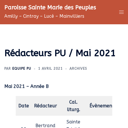
Aller
Paroisse Sainte Marie des Peuples
au
Ouv
Amilly – Cintray – Lucé – Mainvilliers
contenu
le
me
Rédacteurs PU / Mai 2021
PAR
EQUIPE PU
1 AVRIL 2021
ARCHIVES
Mai 2021
– Année B
Cal.
Date
Rédacteur
Évènement
liturg.
Sainte
Bertrand