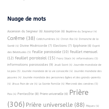
Nuage de mots
Ascension du Seigneur
(6)
Assomption
(6)
Baptême du Seigneur
(4)
Carême
(38)
Catéchumènes
(4)
Christ-Roi
(4)
Dimanche de la
Divine Miséricorde
(7)
Elections
(7)
Epiphanie
(6)
Esprit
Santé
(4)
Feuillet mensuel
feuille paroissiale
(10)
des Béatitudes
(5)
feuillet paroissial
(15)
(12)
informations
(5)
Franz Stock
(4)
informations paroissiales
(9)
Journée mondiale de
Jeudi Saint
(4)
la paix
(5)
Journée mondiale de la vie consacrée
(4)
Journée mondiale des
pauvres
(4)
Journée mondiale des personnes âgées et des grands-parents
Mercredi des cendres
(5)
(4)
Jésus Pain de vie
(4)
La Sainte Famille
(4)
Prière
Pentecôte
(8)
Priere universelle
(6)
Paix
(4)
(306)
Prière universelle
(88)
Pâques
(4)