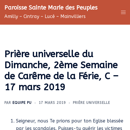
Aller
Paroisse Sainte Marie des Peuples
au
Ouv
Amilly – Cintray – Lucé – Mainvilliers
contenu
le
me
Prière universelle du
Dimanche, 2ème Semaine
de Carême de la Férie, C –
17 mars 2019
PAR
EQUIPE PU
17 MARS 2019
PRIÈRE UNIVERSELLE
Seigneur, nous Te prions pour ton Eglise blessée
par les scandales. Puisses-tu guérir les victimes