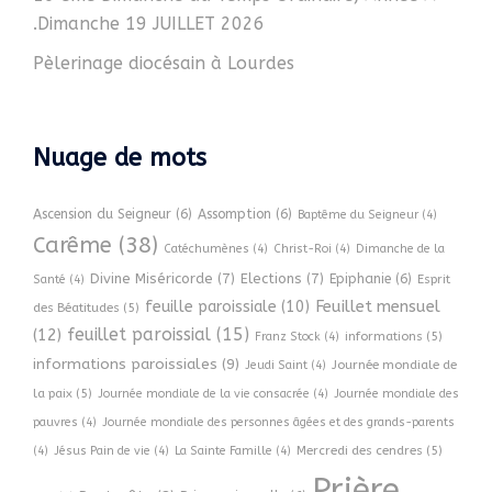
.Dimanche 19 JUILLET 2026
Pèlerinage diocésain à Lourdes
Nuage de mots
Ascension du Seigneur
(6)
Assomption
(6)
Baptême du Seigneur
(4)
Carême
(38)
Catéchumènes
(4)
Christ-Roi
(4)
Dimanche de la
Divine Miséricorde
(7)
Elections
(7)
Epiphanie
(6)
Esprit
Santé
(4)
Feuillet mensuel
feuille paroissiale
(10)
des Béatitudes
(5)
feuillet paroissial
(15)
(12)
informations
(5)
Franz Stock
(4)
informations paroissiales
(9)
Journée mondiale de
Jeudi Saint
(4)
la paix
(5)
Journée mondiale de la vie consacrée
(4)
Journée mondiale des
pauvres
(4)
Journée mondiale des personnes âgées et des grands-parents
Mercredi des cendres
(5)
(4)
Jésus Pain de vie
(4)
La Sainte Famille
(4)
Prière