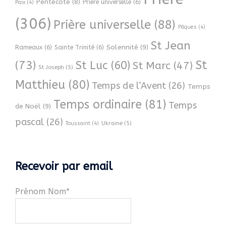
Pentecôte
(8)
Priere universelle
(6)
Paix
(4)
(306)
Prière universelle
(88)
Pâques
(4)
St Jean
Solennité
(9)
Rameaux
(6)
Sainte Trinité
(6)
(73)
St
St Luc
(60)
St Marc
(47)
St Joseph
(5)
Matthieu
(80)
Temps de l’Avent
(26)
Temps
Temps ordinaire
(81)
Temps
de Noël
(9)
pascal
(26)
Ukraine
(5)
Toussaint
(4)
Recevoir par email
Prénom Nom*