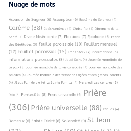
Nuage de mots
Ascension du Seigneur
(6)
Assomption
(6)
Baptême du Seigneur
(4)
Carême
(38)
Catéchumènes
(4)
Christ-Roi
(4)
Dimanche de la
Divine Miséricorde
(7)
Elections
(7)
Epiphanie
(6)
Esprit
Santé
(4)
Feuillet mensuel
feuille paroissiale
(10)
des Béatitudes
(5)
feuillet paroissial
(15)
(12)
informations
(5)
Franz Stock
(4)
informations paroissiales
(9)
Journée mondiale de
Jeudi Saint
(4)
la paix
(5)
Journée mondiale de la vie consacrée
(4)
Journée mondiale des
pauvres
(4)
Journée mondiale des personnes âgées et des grands-parents
Mercredi des cendres
(5)
(4)
Jésus Pain de vie
(4)
La Sainte Famille
(4)
Prière
Pentecôte
(8)
Priere universelle
(6)
Paix
(4)
(306)
Prière universelle
(88)
Pâques
(4)
St Jean
Solennité
(9)
Rameaux
(6)
Sainte Trinité
(6)