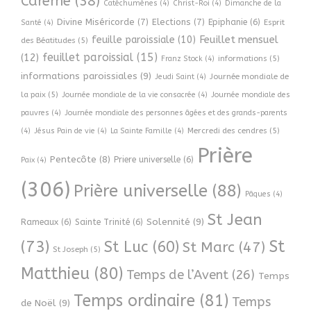
Carême
(38)
Catéchumènes
(4)
Christ-Roi
(4)
Dimanche de la
Divine Miséricorde
(7)
Elections
(7)
Epiphanie
(6)
Esprit
Santé
(4)
Feuillet mensuel
feuille paroissiale
(10)
des Béatitudes
(5)
feuillet paroissial
(15)
(12)
informations
(5)
Franz Stock
(4)
informations paroissiales
(9)
Journée mondiale de
Jeudi Saint
(4)
la paix
(5)
Journée mondiale de la vie consacrée
(4)
Journée mondiale des
pauvres
(4)
Journée mondiale des personnes âgées et des grands-parents
Mercredi des cendres
(5)
(4)
Jésus Pain de vie
(4)
La Sainte Famille
(4)
Prière
Pentecôte
(8)
Priere universelle
(6)
Paix
(4)
(306)
Prière universelle
(88)
Pâques
(4)
St Jean
Solennité
(9)
Rameaux
(6)
Sainte Trinité
(6)
(73)
St
St Luc
(60)
St Marc
(47)
St Joseph
(5)
Matthieu
(80)
Temps de l’Avent
(26)
Temps
Temps ordinaire
(81)
Temps
de Noël
(9)