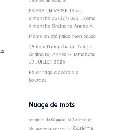
18ème dimanche
PRIERE UNIVERSELLE du
dimanche 26/07/2025 17ème
dimanche Ordinaire Année A.
Même en été j’aide mon église
16 ème Dimanche du Temps
us
Ordinaire, Année A .Dimanche
19 JUILLET 2026
Pèlerinage diocésain à
Lourdes
Nuage de mots
Ascension du Seigneur
(6)
Assomption
Carême
(6)
Baptême du Seigneur
(4)